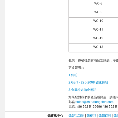
WC-8
WC-9
WC-10
WC-11
WC-12
WC-13
包裝：鐵桶裡裝有兩個塑膠袋，淨重5
更多資訊>>
1.鎢粉
2.GB/T 4295-2008 碳化鎢粉
3.金屬粉末冶金術語
如果您對我們的產品感興趣，請隨
郵箱:
sales@chinatungsten.com
電話: +86 592 5129696 / 86 592 
鎢資訊中心
鎢製品新聞
|
鎢視頻
|
鎢鉬百科
|
鎢