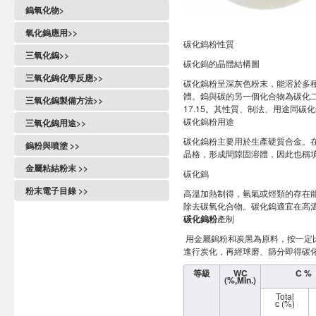
高密度鎢粉
鎢氧化物>
寬尺寸鎢粉
鎢系氧化物
氧化鎢應用>>
RPT 鎢粉
碳化鎢粉性質
氧化鎢
氧化鎢薄膜
鎢粉SEM照片
三氧化鎢>>
氧化鎢複合粉
碳化鎢的晶體結構圖
量子點材料
國家標準
焦綠石型氧化鎢
三氧化鎢化學反應>>
氧化鎢釉料
碳化鎢粉呈深灰色粉末，能溶於多種
圖譜
氧化鎢國家標準
WO3與氟化氫反應
體。鎢與碳的另一個化合物為碳化二鎢
催化劑
三氧化鎢製備方法>>
含量測試方法
17.15。其性質、制法、用途同碳
氧化鎢性質
WO3與氫氧化鈣反應
光觸媒鎢系氧化物
水熱法製備三氧化鎢
碳化鎢粉用途
三氧化二鎢
三氧化鎢用途>>
氧化鎢危害
WO3與一氧化碳反應
含鎢廢催化劑
鎢精礦製備三氧化鎢
正交相三氧化鎢
製備鎢產品
碳化鎢粉主要用於生產硬質合金。
氧化鎢析氧反應
WO3與氧化銀反應
鎢粉與噴塗 >>
釩鎢鈦催化劑
鎢酸鈉製備三氧化鎢
晶格，形成間隙固溶體，因此也稱
六方相三氧化鎢
鋁熱法製備鎢粉
氧化鎢表面改性
氫氣還原三氧化鎢
熱噴塗
半導體電池
仲鎢酸銨製備三氧化鎢
金屬粘結粉末 >>
納米三氧化鎢
測硫用三氧化鎢
碳化鎢
氧化鎢常見問題解答
爆炸火焰噴塗
太陽能電池
輔助劑對製備三氧化鎢的影響
鐵粉
三氧化鎢常見問題解答
三氧化鎢靶材
三氧化鎢
粉末電子目錄 >>
高溫加熱制得，氫氣或烴類的存在能
火焰噴塗
電致變色電池
鎳粉
三氧化鎢陶瓷
除去碳氧化合物。碳化鎢適宜在高
黃色氧化鎢
金屬噴塗
銅粉
碳化鎢粉
產制
三氧化鎢催化劑
藍色氧化鎢
高速氧燃氣噴塗
鈷粉
三氧化鎢調光玻璃
用金屬鎢粉和炭黑為原料，按一定
紫色氧化鎢
等離子噴塗
鉬粉
進行炭化，再經球磨、篩分即得碳
三氧化鎢遮罩材料
二氧化鎢
冷噴塗
碳化鈮粉
三氧化鎢在SCR催化劑中的作用
鎢酸
等級
WC
C %
電弧噴塗
(%,Min.)
碳化鉭粉
三氧化鎢光催化劑水解氫
偏鎢酸銨
陶瓷熱噴塗
Total
電致變色薄膜
c (%)
仲鎢酸銨
鎢噴塗粉