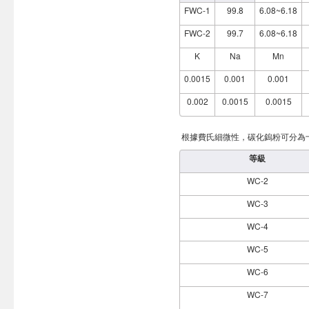
燃料電池載體
鎢酸鈣
噴塗粉WC-Co燒結料
FWC-1
99.8
6.08~6.18
製備電阻元件
鎢酸鈉
噴塗粉WC-Co破碎料
FWC-2
99.7
6.08~6.18
氧化鎢SEM照片
噴塗粉WC-Co-Cr破碎料
偏鎢酸銨SEM照片
K
Na
Mn
噴塗粉WC-Co-Cr燒結料
仲鎢酸銨SEM照片
噴塗粉WC-Ni-Cr
0.0015
0.001
0.001
噴塗粉WC-Ni
0.002
0.0015
0.0015
根據費氏細微性，碳化鎢粉可分為
等級
WC-2
WC-3
WC-4
WC-5
WC-6
WC-7