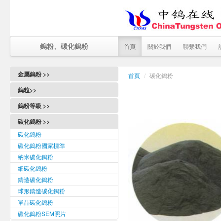
鎢粉、碳化鎢粉
首頁
關於我們
聯繫我們
金屬鎢粉 >>
首頁
/
碳化鎢粉
鎢粉
鎢粒>>
鎢粉國家標準
鎢粉等級 >>
金屬鎢粉
鎢粉等級
納米鎢粉
碳化鎢粉 >>
費氏細微性
超細鎢粉
碳化鎢粉
細微性分佈
細鎢粉
碳化鎢粉國家標準
SGS 報告
粗鎢粉
納米碳化鎢粉
REACH 證
粗顆粒鎢粉製備方法
細碳化鎢粉
逆氫回轉爐和順逆氫回轉爐的區別
細顆粒鎢粉製備方法
鑄造碳化鎢粉
制氫設備
鎢粉生產方法
球形鑄造碳化鎢粉
鎢粉氫還原爐
結晶鎢粉
單晶碳化鎢粉
鎢粉顆粒
碳化鎢粉SEM照片