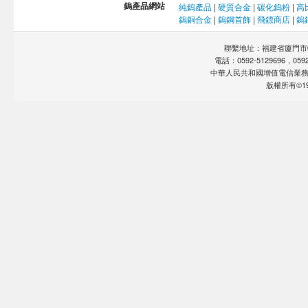
鎢產品網站
純鎢產品
|
硬質合金
|
碳化鎢粉
|
高
鎢銅合金
|
鎢鋼首飾
|
飛鏢商店
|
鎢
聯繫地址：福建省廈門市軟
電話：0592-5129696，0592-
中華人民共和國增值電信業
版權所有©19